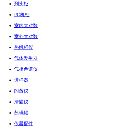
列头柜
PC机柜
室内大对数
室外大对数
热解析仪
气体发生器
气相色谱仪
进样器
闪蒸仪
清罐仪
苏玛罐
仪器配件