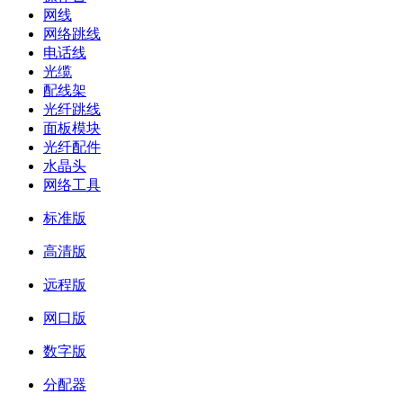
网线
网络跳线
电话线
光缆
配线架
光纤跳线
面板模块
光纤配件
水晶头
网络工具
标准版
高清版
远程版
网口版
数字版
分配器