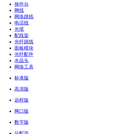
操作台
网线
网络跳线
电话线
光缆
配线架
光纤跳线
面板模块
光纤配件
水晶头
网络工具
标准版
高清版
远程版
网口版
数字版
分配器