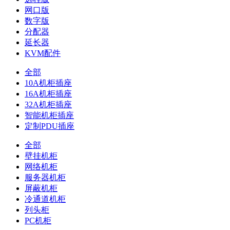
网口版
数字版
分配器
延长器
KVM配件
全部
10A机柜插座
16A机柜插座
32A机柜插座
智能机柜插座
定制PDU插座
全部
壁挂机柜
网络机柜
服务器机柜
屏蔽机柜
冷通道机柜
列头柜
PC机柜