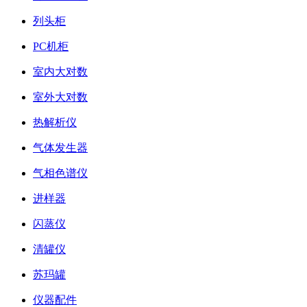
列头柜
PC机柜
室内大对数
室外大对数
热解析仪
气体发生器
气相色谱仪
进样器
闪蒸仪
清罐仪
苏玛罐
仪器配件